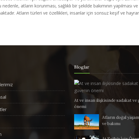
 Bu nedenle, atların korunması, sağlıklı bir şekilde bakımının yapılması ve
ır. Atların türleri ve özellikleri, insanlar için sonsuz keşif ve hayran
Bloglar
lerimiz
sal
At ve insan ilişkisinde sadakat ve
önemi
ler
Atların doğal yaşam
ve bakımı
m
At Sağlığı İçin Öne