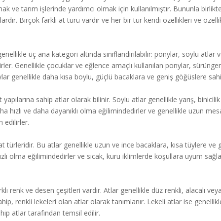
ak ve tarım işlerinde yardımcı olmak için kullanılmıştır. Bununla birlikte
dır. Birçok farklı at türü vardır ve her bir tür kendi özellikleri ve özellik
genellikle üç ana kategori altında sınıflandırılabilir: ponylar, soylu atlar 
linirler. Genellikle çocuklar ve eğlence amaçlı kullanılan ponylar, sürünge
ylar genellikle daha kısa boylu, güçlü bacaklara ve geniş göğüslere sahi
yapılarına sahip atlar olarak bilinir. Soylu atlar genellikle yarış, binicili
le daha hızlı ve daha dayanıklı olma eğilimindedirler ve genellikle uzun me
edilirler.
t türleridir. Bu atlar genellikle uzun ve ince bacaklara, kısa tüylere ve 
e hızlı olma eğilimindedirler ve sıcak, kuru iklimlerde koşullara uyum sağ
rklı renk ve desen çeşitleri vardır. Atlar genellikle düz renkli, alacalı veya
ip, renkli lekeleri olan atlar olarak tanımlanır. Lekeli atlar ise genellikle
ip atlar tarafından temsil edilir.