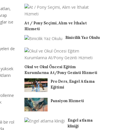
atları,
 Arap
glar ise
At / Pony Seçimi, Alım ve İthalat
Hizmeti
Binicilik Yaz Okulu
yeleri de
Okul ve Okul Öncesi Eğitim
e yüksek
Kurumlarına At/Pony Gezinti Hizmeti
Atların
Pro Ders, Engel Atlama
Eğitimi
rollerine
Pansiyon Hizmeti
k
Engel atlama
i bir rol
kliniği
nda