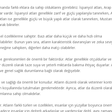
anda farklı ırklara da sahip olduklarını görebiliriz. İspanyol atları, Arap 
ar vardır. İspanyol atları genellikle zarif ve güçlü yapılarıyla tanınırken,
an atları ise genellikle güçlü ve büyük yapılı atlar olarak tanınırken, Mustan
k bilinirler.
ksel özelliklerine sahiptir. Bazı atlar daha küçük ve daha hızlı olma
bilirler. Bunun yanı sıra, atların karakteristik davranışları ve zeka sevi
neğine sahipken, diğerleri daha inatçı olabilirler.
enme gereksinimleri de önemli bir faktördür. Atlar genellikle otçuldurlar v
lar düzenli olarak taze suya ve yeterli miktarda bakıma ihtiyaç duyarlar. 
ve genel sağlık durumlarına bağlı olarak değişebilir.
akımı ve sağlığı da önemli bir konudur. Atların düzenli olarak veteriner kont
n koşullarında tutulmaları gerekmektedir. Ayrıca, atlar da düzenli olara
arına sahip olmalıdırlar.
 Atların farklı türleri ve özellikleri, insanlar için yüzyıllar boyunca öneml
ece insanlar için değerli arkadaşlar ve yardımcılar değil, aynı zama