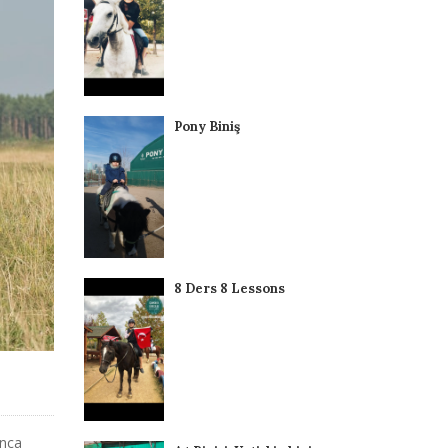
Pony Biniş
8 Ders 8 Lessons
unca