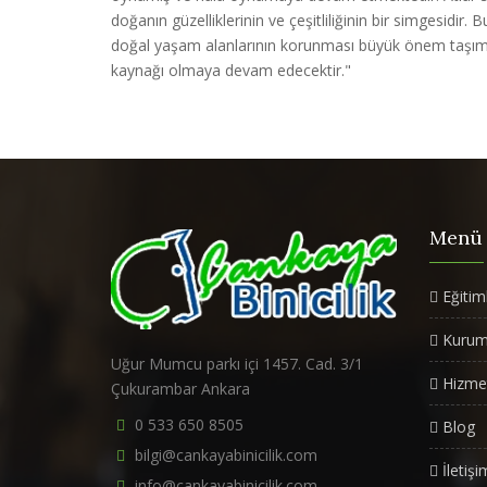
doğanın güzelliklerinin ve çeşitliliğinin bir simgesidir.
doğal yaşam alanlarının korunması büyük önem taşımaktad
kaynağı olmaya devam edecektir."
Menü
Eğitim
Kurum
Uğur Mumcu parkı içi 1457. Cad. 3/1
Hizmet
Çukurambar Ankara
0 533 650 8505
Blog
bilgi@cankayabinicilik.com
İletişi
info@cankayabinicilik.com