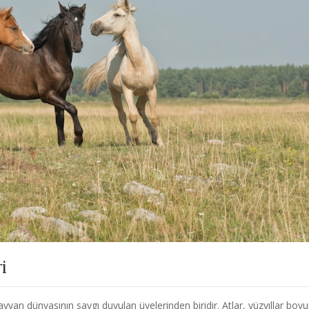
ri
 hayvan dünyasının saygı duyulan üyelerinden biridir. Atlar, yüzyıllar boy