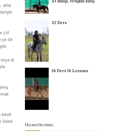
At Binişi, Yetişkin biniş
, atlar
leriyle
32 Ders
ve çöl
n ya da
ptir.
k veya at
safe
16 Ders 16 Lessons
geniş
lamak
 lekeli
 belirli
Hizmetlerimiz