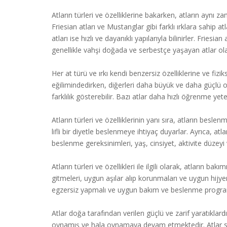
Atların türleri ve özelliklerine bakarken, atların aynı zam
Friesian atları ve Mustanglar gibi farklı ırklara sahip atl
atları ise hızlı ve dayanıklı yapılarıyla bilinirler. Friesi
genellikle vahşi doğada ve serbestçe yaşayan atlar olara
Her at türü ve ırkı kendi benzersiz özelliklerine ve fizi
eğilimindedirken, diğerleri daha büyük ve daha güçlü ola
farklılık gösterebilir. Bazı atlar daha hızlı öğrenme yete
Atların türleri ve özelliklerinin yanı sıra, atların besl
lifli bir diyetle beslenmeye ihtiyaç duyarlar. Ayrıca, at
beslenme gereksinimleri, yaş, cinsiyet, aktivite düzeyi 
Atların türleri ve özellikleri ile ilgili olarak, atların b
gitmeleri, uygun aşılar alıp korunmaları ve uygun hijye
egzersiz yapmalı ve uygun bakım ve beslenme programl
Atlar doğa tarafından verilen güçlü ve zarif yaratıklardır.
oynamış ve hala oynamaya devam etmektedir. Atlar sad