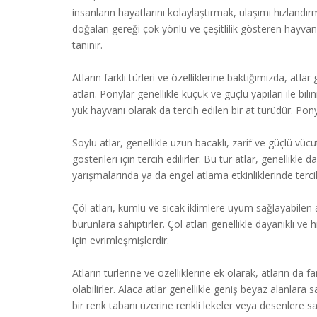
insanların hayatlarını kolaylaştırmak, ulaşımı hızlandırm
doğaları gereği çok yönlü ve çeşitlilik gösteren hayvanlar
tanınır.
Atların farklı türleri ve özelliklerine baktığımızda, atlar 
atları. Ponylar genellikle küçük ve güçlü yapıları ile bi
yük hayvanı olarak da tercih edilen bir at türüdür. Pon
Soylu atlar, genellikle uzun bacaklı, zarif ve güçlü vücut 
gösterileri için tercih edilirler. Bu tür atlar, genellik
yarışmalarında ya da engel atlama etkinliklerinde tercih 
Çöl atları, kumlu ve sıcak iklimlere uyum sağlayabilen a
burunlara sahiptirler. Çöl atları genellikle dayanıklı v
için evrimleşmişlerdir.
Atların türlerine ve özelliklerine ek olarak, atların da fa
olabilirler. Alaca atlar genellikle geniş beyaz alanlara sah
bir renk tabanı üzerine renkli lekeler veya desenlere sah