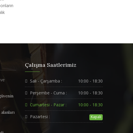
 onların
lık
Çalışma Saatlerimiz
Salı - Çarşamba :
10:00 - 18:30
Perşembe - Cuma :
10:00 - 18:30
 güvenin
Cumartesi - Pazar :
10:00 - 18:30
 alanları
Pazartesi :
Kapalı
mli