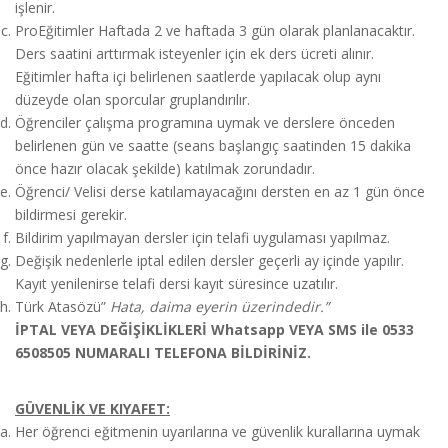
işlenir.
ProEğitimler Haftada 2 ve haftada 3 gün olarak planlanacaktır.
Ders saatini arttırmak isteyenler için ek ders ücreti alınır.
Eğitimler hafta içi belirlenen saatlerde yapılacak olup aynı
düzeyde olan sporcular gruplandırılır.
Öğrenciler çalışma programına uymak ve derslere önceden
belirlenen gün ve saatte (seans başlangıç saatinden 15 dakika
önce hazır olacak şekilde) katılmak zorundadır.
Öğrenci/ Velisi derse katılamayacağını dersten en az 1 gün önce
bildirmesi gerekir.
Bildirim yapılmayan dersler için telafi uygulaması yapılmaz.
Değişik nedenlerle iptal edilen dersler geçerli ay içinde yapılır.
Kayıt yenilenirse telafi dersi kayıt süresince uzatılır.
Türk Atasözü”
Hata, daima eyerin üzerindedir.”
İPTAL VEYA DEĞİŞİKLİKLERİ Whatsapp VEYA SMS ile 0533
6508505 NUMARALI TELEFONA BİLDİRİNİZ.
GÜVENLİK VE KIYAFET:
Her öğrenci eğitmenin uyarılarına ve güvenlik kurallarına uymak