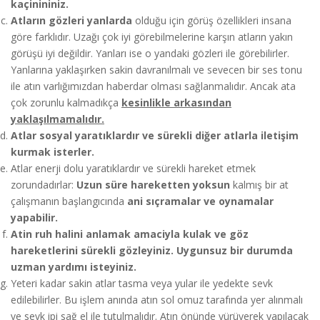
kaçinininiz.
Atların
gözleri yanlarda
olduğu için görüş özellikleri insana
göre farklıdır. Uzağı çok iyi görebilmelerine karşın atların yakın
görüşü iyi değildir. Yanları ise o yandaki gözleri ile görebilirler.
Yanlarına yaklaşırken sakin davranılmalı ve sevecen bir ses tonu
ile atın varlığımızdan haberdar olması sağlanmalıdır. Ancak ata
çok zorunlu kalmadıkça
kesinlikle arkasından
yaklaşılmamalıdır.
Atlar sosyal yaratıklardır ve sürekli diğer atlarla iletişim
kurmak isterler
.
Atlar enerji dolu yaratıklardır ve sürekli hareket etmek
zorundadırlar:
Uzun süre hareketten yoksun
kalmış bir at
çalışmanın başlangıcında
ani sıçramalar ve oynamalar
yapabilir.
Atin ruh halini anlamak amaciyla kulak ve göz
hareketlerini sürekli gözleyiniz. Uygunsuz bir durumda
uzman yardımı isteyiniz.
Yeteri kadar sakin atlar tasma veya yular ile yedekte sevk
edilebilirler. Bu işlem anında atın sol omuz tarafında yer alınmalı
ve sevk ipi sağ el ile tutulmalıdır. Atın önünde yürüyerek yapılacak