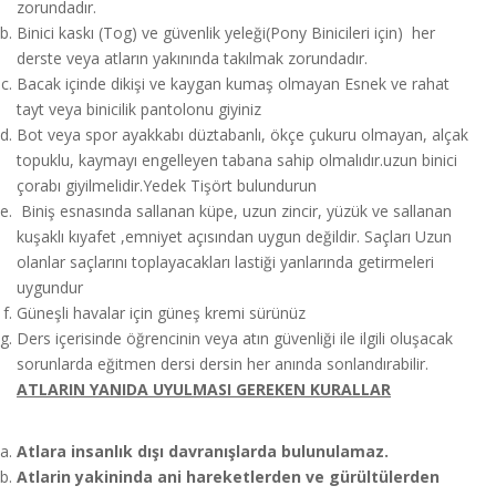
zorundadır.
Binici kaskı (Tog) ve güvenlik yeleği(Pony Binicileri için) her
derste veya atların yakınında takılmak zorundadır.
Bacak içinde dikişi ve kaygan kumaş olmayan Esnek ve rahat
tayt veya binicilik pantolonu giyiniz
Bot veya spor ayakkabı düztabanlı, ökçe çukuru olmayan, alçak
topuklu, kaymayı engelleyen tabana sahip olmalıdır.uzun binici
çorabı giyilmelidir.Yedek Tişört bulundurun
Biniş esnasında sallanan küpe, uzun zincir, yüzük ve sallanan
kuşaklı kıyafet ,emniyet açısından uygun değildir. Saçları Uzun
olanlar saçlarını toplayacakları lastiği yanlarında getirmeleri
uygundur
Güneşli havalar için güneş kremi sürünüz
Ders içerisinde öğrencinin veya atın güvenliği ile ilgili oluşacak
sorunlarda eğitmen dersi dersin her anında sonlandırabilir.
ATLARIN YANIDA UYULMASI GEREKEN KURALLAR
Atlara insanlık dışı davranışlarda bulunulamaz.
Atlarin yakininda ani hareketlerden ve gürültülerden