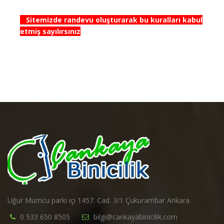
Sitemizde randevu oluşturarak bu kuralları kabul
etmiş sayılırsınız
Uğur Mumcu parkı içi 1457. Cad. 3/1 Çukurambar Ankara
0 533 650 8505
bilgi@cankayabinicilik.com