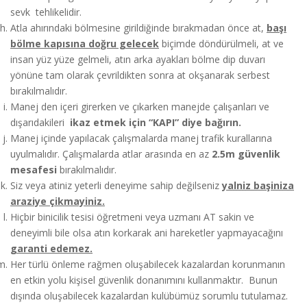
sevk tehlikelidir.
Atla ahırındaki bölmesine girildiğinde bırakmadan önce at,
başı
bölme kapısına doğru gelecek
biçimde döndürülmeli, at ve
insan yüz yüze gelmeli, atın arka ayakları bölme dip duvarı
yönüne tam olarak çevrildikten sonra at okşanarak serbest
bırakılmalıdır.
Manej den içeri girerken ve çıkarken manejde çalışanları ve
dışarıdakileri
ikaz etmek için “KAPI” diye bağırın.
Manej içinde yapılacak çalışmalarda manej trafik kurallarına
uyulmalıdır. Çalışmalarda atlar arasında en az
2.5m güvenlik
mesafesi
bırakılmalıdır.
Siz veya atiniz yeterli deneyime sahip değilseniz
yalniz başiniza
araziye çikmayiniz.
Hiçbir binicilik tesisi öğretmeni veya uzmanı AT sakin ve
deneyimli bile olsa atın korkarak ani hareketler yapmayacağını
garanti edemez.
Her türlü önleme rağmen oluşabilecek kazalardan korunmanın
en etkin yolu kişisel güvenlik donanımını kullanmaktır. Bunun
dışında oluşabilecek kazalardan kulübümüz sorumlu tutulamaz.