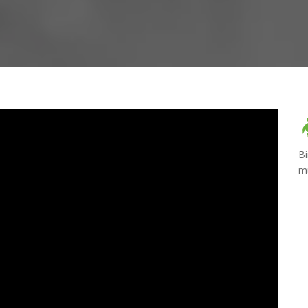
Bi
mü