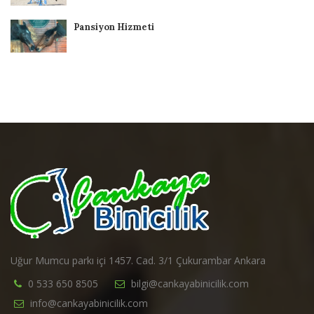
Pansiyon Hizmeti
Uğur Mumcu parkı içi 1457. Cad. 3/1 Çukurambar Ankara
0 533 650 8505
bilgi@cankayabinicilik.com
info@cankayabinicilik.com