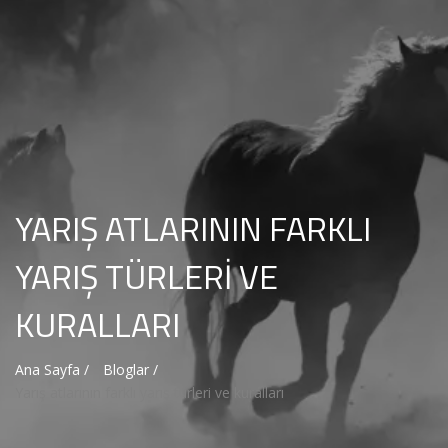
YARIŞ ATLARININ FARKLI
YARIŞ TÜRLERI VE
KURALLARI
Ana Sayfa /
Bloglar /
Yarış atlarının farklı yarış türleri ve kuralları